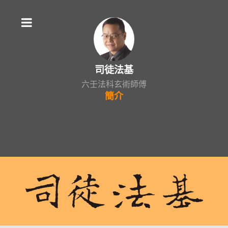
司徒法基
六壬法科玄術師傅
簡介