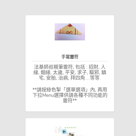
手寫靈符
法基師叔親筆靈符, 包括 : 招財, 人
緣, 姻緣, 太歲, 平安, 求子, 驅邪, 鎮
宅, 安胎, 治病, 拜四角....等等.
**請按綠色掣「選單選項」內, 再用
下拉Menu選擇供請各種不同功能的
靈符**