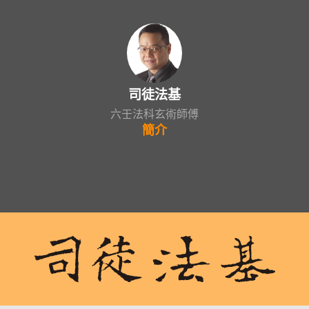
司徒法基
六壬法科玄術師傅
簡介