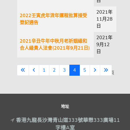
日
2021年
2022壬寅虎年流年運程批算接受
11月28
登記通告
日
2021年
2021辛丑牛年中秋月老祈姻緣和
9月12
合人緣貴人法會(2021年9月21日)
日
1
2
3
4
5
第 4 頁 共 5 頁
地址
香港九龍長沙灣青山道333號華懋333廣場11
字樓A室